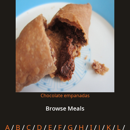
Chocolate empanadas
Browse Meals
A
/
B
/
C
/
D
/
E
/
F
/
G
/
H
/
I
/
J
/
K
/
L
/